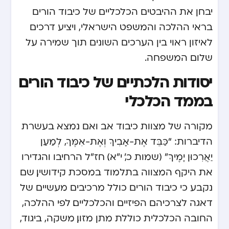
יבחן את ההיבטים הכלכליים של כיבוד הורים
בראי ההלכה והמשפט הישראלי, ויציע דרכים
לאיזון ראוי בין הערכים השונים תוך שמירה על
שלום המשפחה.
יסודות הלכתיים של כיבוד הורים
בממד הכלכלי
מקורה של מצוות כיבוד אב ואם נמצא בעשרת
הדיברות: “כַּבֵּד אֶת-אָבִיךָ וְאֶת-אִמֶּךָ, לְמַעַן
יַאֲרִכוּן יָמֶיךָ” (שמות כ’, י”א). חז”ל הרחיבו והגדירו
את היקף המצווה בתלמוד במסכת קידושין, שם
נקבע כי כיבוד הורים כולל מרכיבים מעשיים של
דאגה לצרכיהם הפיזיים והכלכליים. לפי ההלכה,
החובה הכלכלית כוללת מתן מזון, משקה, ביגוד,